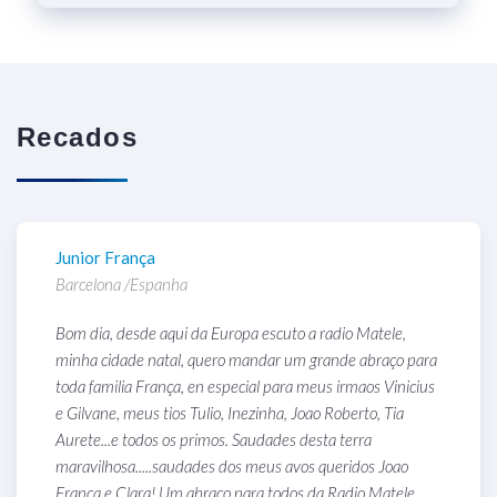
Recados
Junior França
P
Barcelona /Espanha
M
Bom dia, desde aqui da Europa escuto a radio Matele,
B
minha cidade natal, quero mandar um grande abraço para
n
toda familia França, en especial para meus irmaos Vinicius
e Gilvane, meus tios Tulio, Inezinha, Joao Roberto, Tia
Aurete...e todos os primos. Saudades desta terra
maravilhosa.....saudades dos meus avos queridos Joao
França e Clara! Um abraço para todos da Radio Matele