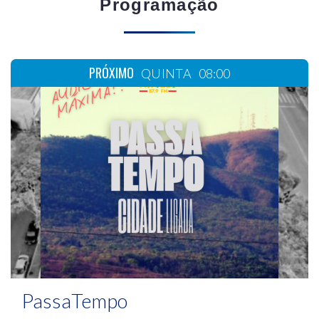
Programação
PRÓXIMO
QUINTA
08:00
PassaTempo