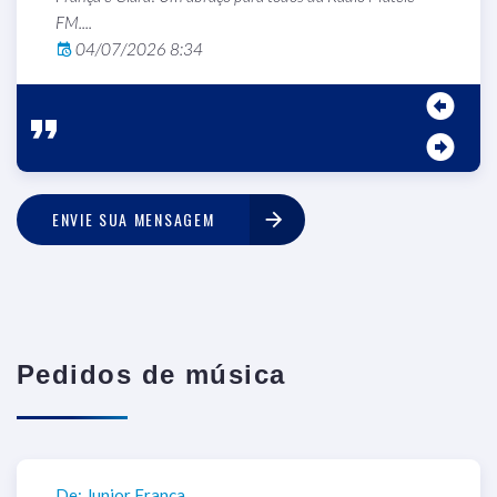
FM....
04/07/2026 8:34
ENVIE SUA MENSAGEM
Pedidos de música
De: Junior França
D