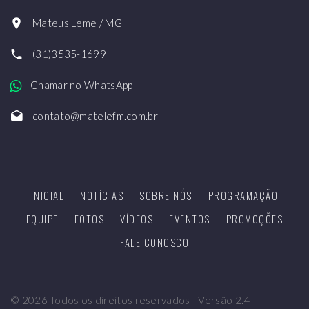
Mateus Leme / MG
(31)3535-1699
Chamar no WhatsApp
contato@matelefm.com.br
INICIAL
NOTÍCIAS
SOBRE NÓS
PROGRAMAÇÃO
EQUIPE
FOTOS
VÍDEOS
EVENTOS
PROMOÇÕES
FALE CONOSCO
©
2026
Todos os direitos reservados - Versão 2.4