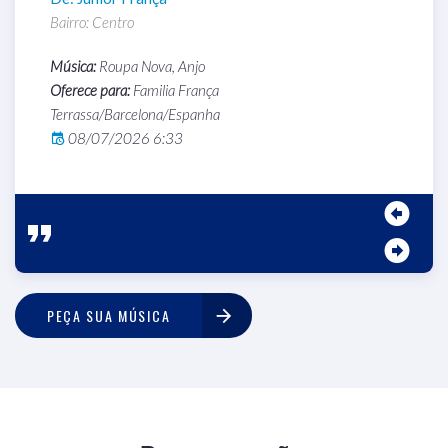
Bairro: Centro
B
s
Música:
Roupa Nova, Anjo
M
Oferece para:
Familia França
O
Terrassa/Barcelona/Espanha
T
08/07/2026 6:33
PEÇA SUA MÚSICA