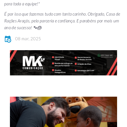
para toda a equipe!"
É por isso que fazemos tudo com tanto carinho. Obrigado, Casa de
Rações Araçás, pela parceria e confiança. E parabéns por mais um
ano de sucesso! 🐾🎂
08 mar, 2025